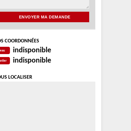
S COORDONNÉES
indisponible
reau
indisponible
ntier
US LOCALISER