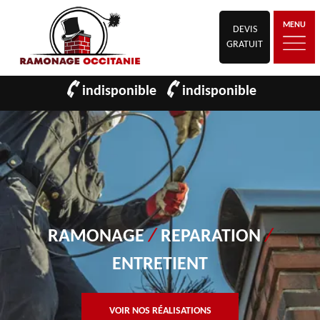
MENU
DEVIS
GRATUIT
indisponible
indisponible
RAMONAGE
/
REPARATION
/
ENTRETIENT
VOIR NOS RÉALISATIONS