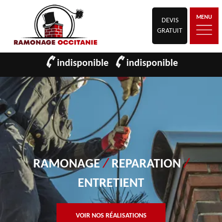
MENU
DEVIS
GRATUIT
indisponible
indisponible
RAMONAGE
/
REPARATION
/
ENTRETIENT
VOIR NOS RÉALISATIONS