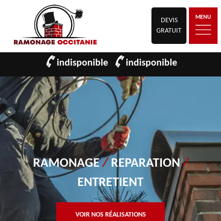
MENU
DEVIS
GRATUIT
indisponible
indisponible
RAMONAGE
/
REPARATION
/
ENTRETIENT
VOIR NOS RÉALISATIONS