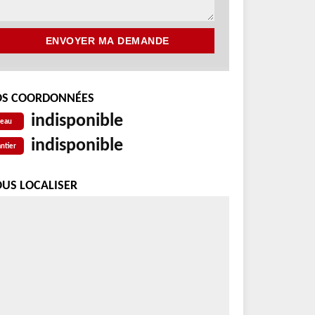
S COORDONNÉES
indisponible
reau
indisponible
ntier
US LOCALISER