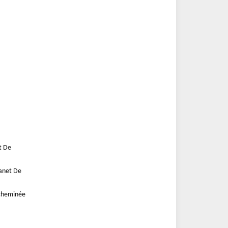
t De
lanet De
cheminée