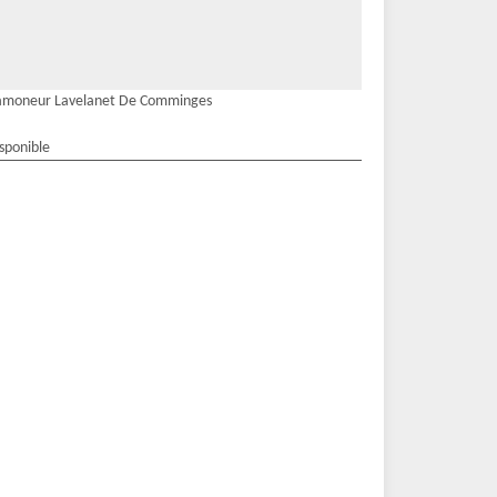
amoneur Lavelanet De Comminges
isponible