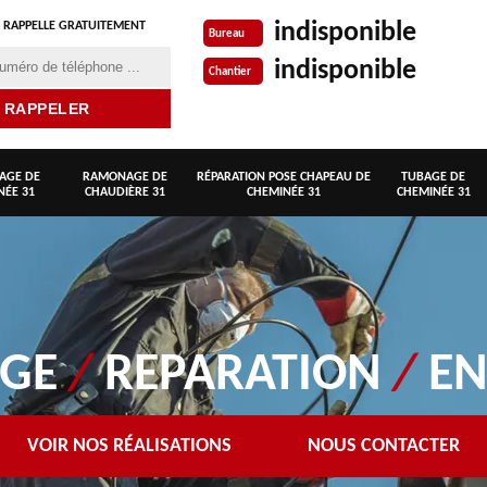
indisponible
 RAPPELLE GRATUITEMENT
Bureau
indisponible
Chantier
AGE DE
RAMONAGE DE
RÉPARATION POSE CHAPEAU DE
TUBAGE DE
NÉE 31
CHAUDIÈRE 31
CHEMINÉE 31
CHEMINÉE 31
AGE
/
REPARATION
/
EN
VOIR NOS RÉALISATIONS
NOUS CONTACTER