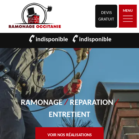
MENU
DEVIS
GRATUIT
indisponible
indisponible
RAMONAGE
/
REPARATION
/
ENTRETIENT
VOIR NOS RÉALISATIONS