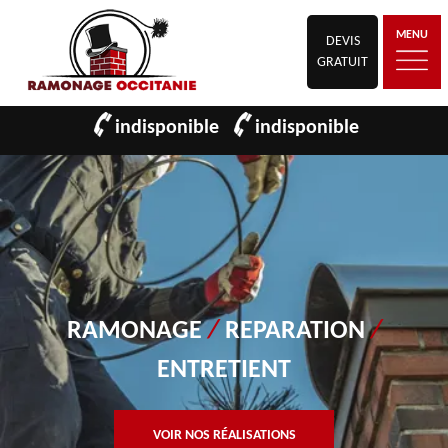
MENU
DEVIS
GRATUIT
indisponible
indisponible
RAMONAGE
/
REPARATION
/
ENTRETIENT
VOIR NOS RÉALISATIONS