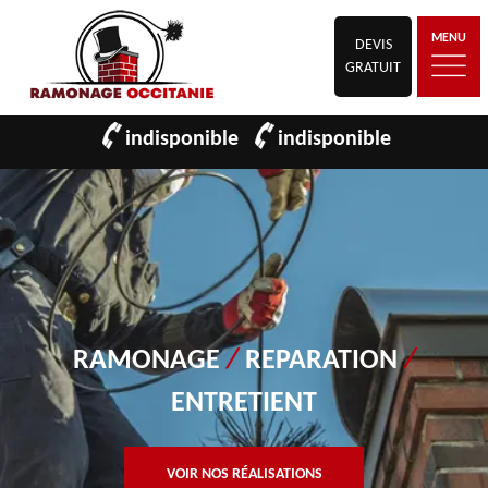
MENU
DEVIS
GRATUIT
indisponible
indisponible
RAMONAGE
/
REPARATION
/
ENTRETIENT
VOIR NOS RÉALISATIONS