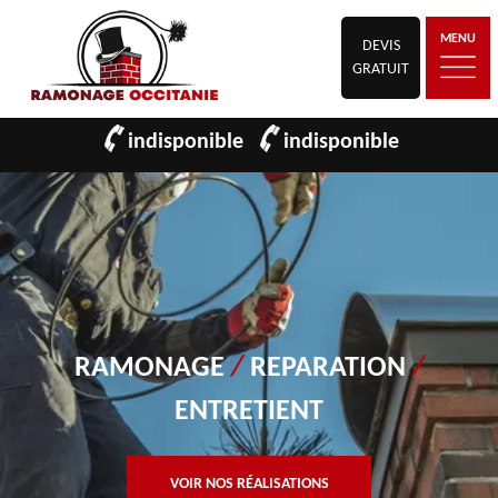
MENU
DEVIS
GRATUIT
indisponible
indisponible
RAMONAGE
/
REPARATION
/
ENTRETIENT
VOIR NOS RÉALISATIONS