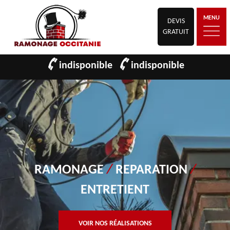
MENU
DEVIS
GRATUIT
indisponible
indisponible
RAMONAGE
/
REPARATION
/
ENTRETIENT
VOIR NOS RÉALISATIONS