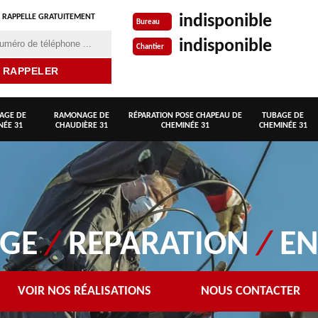
indisponible
 RAPPELLE GRATUITEMENT
Bureau
indisponible
Chantier
AGE DE
RAMONAGE DE
RÉPARATION POSE CHAPEAU DE
TUBAGE DE
NÉE 31
CHAUDIÈRE 31
CHEMINÉE 31
CHEMINÉE 31
AGE
/
REPARATION
/
EN
VOIR NOS RÉALISATIONS
NOUS CONTACTER