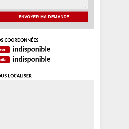
S COORDONNÉES
indisponible
reau
indisponible
ntier
US LOCALISER