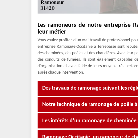
Les ramoneurs de notre entreprise R
leur métier
Vous voulez profiter d’un vrai travail de professionnel p
entreprise Ramonage Occitanie à Terrebasse sont réputés
des cheminées, des poêles et des chaudières. Avec leur per
des conduits de fumées. Ils sont également capables de
d’organisation et avec l’aide de leurs moyens très perfor
après chaque intervention.
Des travaux de ramonage suivant les règle
Notre technique de ramonage de poêle à
Les intérêts d’un ramonage de cheminée
Ramonage Occitanie, un ramoneur de ch