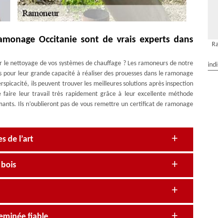
amonage Occitanie sont de vrais experts dans
R
our le nettoyage de vos systèmes de chauffage ? Les ramoneurs de notre
ind
 pour leur grande capacité à réaliser des prouesses dans le ramonage
spicacité, ils peuvent trouver les meilleures solutions après inspection
 faire leur travail très rapidement grâce à leur excellente méthode
mants. Ils n’oublieront pas de vous remettre un certificat de ramonage
s de l’art
 bois
eminée fiable