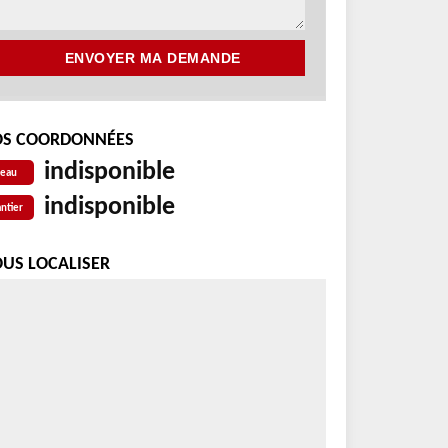
S COORDONNÉES
indisponible
reau
indisponible
ntier
US LOCALISER