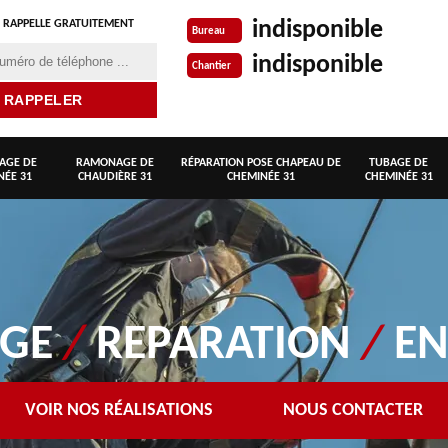
indisponible
 RAPPELLE GRATUITEMENT
Bureau
indisponible
Chantier
AGE DE
RAMONAGE DE
RÉPARATION POSE CHAPEAU DE
TUBAGE DE
NÉE 31
CHAUDIÈRE 31
CHEMINÉE 31
CHEMINÉE 31
AGE
/
REPARATION
/
EN
VOIR NOS RÉALISATIONS
NOUS CONTACTER