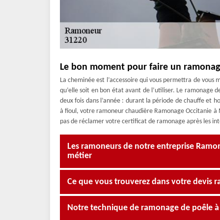
Le bon moment pour faire un ramonag
La cheminée est l’accessoire qui vous permettra de vous me
qu’elle soit en bon état avant de l’utiliser. Le ramonage d
deux fois dans l’année : durant la période de chauffe et h
à fioul, votre ramoneur chaudière Ramonage Occitanie à M
pas de réclamer votre certificat de ramonage après les in
Les ramoneurs de notre entreprise Ramona
métier
Ce que vous trouverez dans votre devis 
Notre technique de ramonage de poêle à