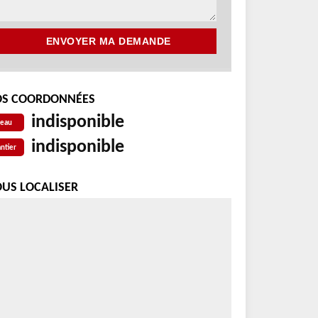
S COORDONNÉES
indisponible
reau
indisponible
ntier
US LOCALISER