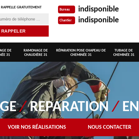
indisponible
 RAPPELLE GRATUITEMENT
Bureau
indisponible
Chantier
AGE DE
RAMONAGE DE
RÉPARATION POSE CHAPEAU DE
TUBAGE DE
NÉE 31
CHAUDIÈRE 31
CHEMINÉE 31
CHEMINÉE 31
AGE
/
REPARATION
/
EN
VOIR NOS RÉALISATIONS
NOUS CONTACTER