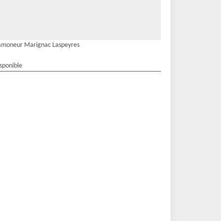
amoneur Marignac Laspeyres
isponible