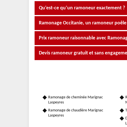
Qu’est-ce qu’un ramoneur exactement ?
Ramonage Occitanie, un ramoneur poêle à
Prix ramoneur raisonnable avec Ramonag
Devis ramoneur gratuit et sans engagem
Ramonage de cheminée Marignac
R
Laspeyres
M
Ramonage de chaudière Marignac
T
Laspeyres
D
L