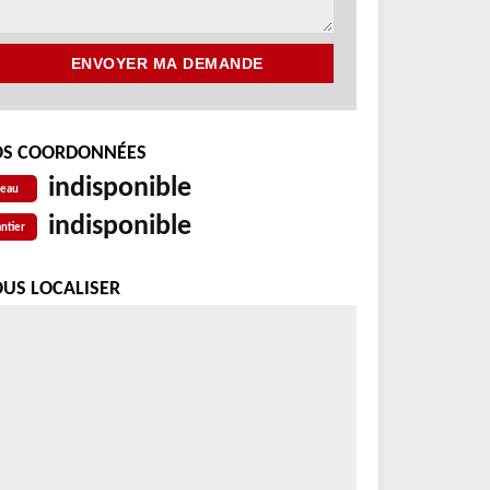
S COORDONNÉES
indisponible
reau
indisponible
ntier
US LOCALISER