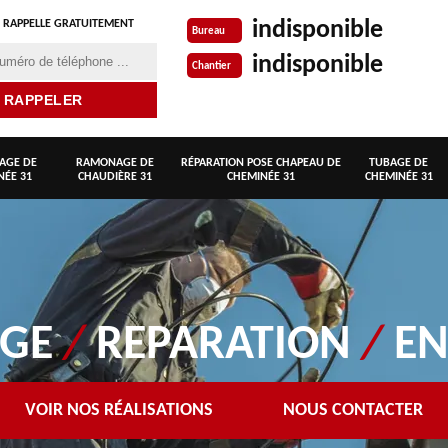
indisponible
 RAPPELLE GRATUITEMENT
Bureau
indisponible
Chantier
AGE DE
RAMONAGE DE
RÉPARATION POSE CHAPEAU DE
TUBAGE DE
NÉE 31
CHAUDIÈRE 31
CHEMINÉE 31
CHEMINÉE 31
AGE
/
REPARATION
/
EN
VOIR NOS RÉALISATIONS
NOUS CONTACTER