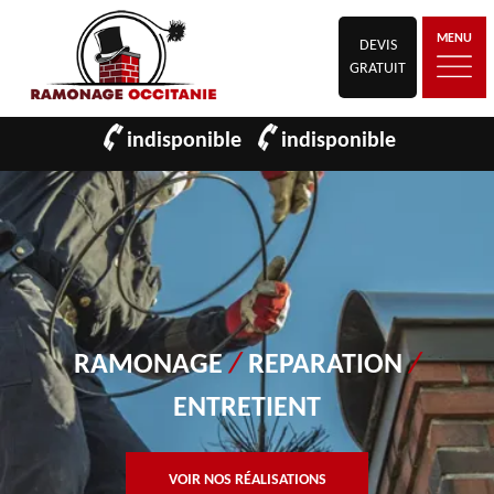
MENU
DEVIS
GRATUIT
indisponible
indisponible
RAMONAGE
/
REPARATION
/
ENTRETIENT
VOIR NOS RÉALISATIONS