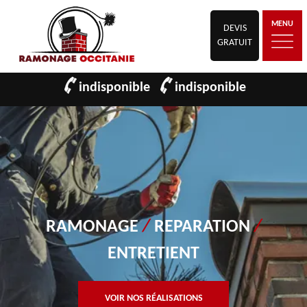
MENU
DEVIS
GRATUIT
indisponible
indisponible
RAMONAGE
/
REPARATION
/
ENTRETIENT
VOIR NOS RÉALISATIONS