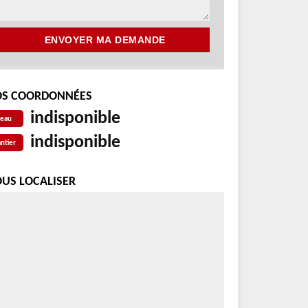
S COORDONNÉES
indisponible
reau
indisponible
ntier
US LOCALISER