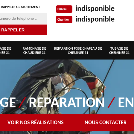
indisponible
 RAPPELLE GRATUITEMENT
Bureau
indisponible
Chantier
AGE DE
RAMONAGE DE
RÉPARATION POSE CHAPEAU DE
TUBAGE DE
NÉE 31
CHAUDIÈRE 31
CHEMINÉE 31
CHEMINÉE 31
AGE
/
REPARATION
/
EN
VOIR NOS RÉALISATIONS
NOUS CONTACTER