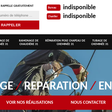
indisponible
 RAPPELLE GRATUITEMENT
Bureau
indisponible
Chantier
AGE DE
RAMONAGE DE
RÉPARATION POSE CHAPEAU DE
TUBAGE DE
NÉE 31
CHAUDIÈRE 31
CHEMINÉE 31
CHEMINÉE 31
AGE
/
REPARATION
/
EN
VOIR NOS RÉALISATIONS
NOUS CONTACTER