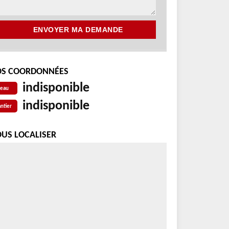
S COORDONNÉES
indisponible
reau
indisponible
ntier
US LOCALISER