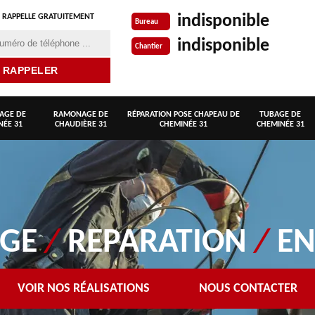
indisponible
 RAPPELLE GRATUITEMENT
Bureau
indisponible
Chantier
AGE DE
RAMONAGE DE
RÉPARATION POSE CHAPEAU DE
TUBAGE DE
NÉE 31
CHAUDIÈRE 31
CHEMINÉE 31
CHEMINÉE 31
AGE
/
REPARATION
/
EN
VOIR NOS RÉALISATIONS
NOUS CONTACTER