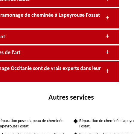
n ramonage de cheminée à Lapeyrouse Fossat
ent
s de l’art
ge Occitanie sont de vrais experts dans leur
Autres services
éparation pose chapeau de cheminée
Réparation de cheminée Lapeyr
apeyrouse Fossat
Fossat