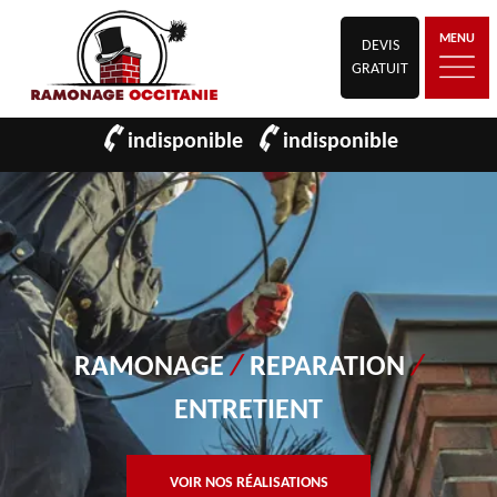
MENU
DEVIS
GRATUIT
indisponible
indisponible
RAMONAGE
/
REPARATION
/
ENTRETIENT
VOIR NOS RÉALISATIONS