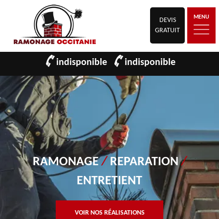
MENU
DEVIS
GRATUIT
indisponible
indisponible
RAMONAGE
/
REPARATION
/
ENTRETIENT
VOIR NOS RÉALISATIONS