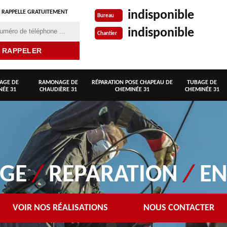
indisponible
 RAPPELLE GRATUITEMENT
Bureau
indisponible
Chantier
AGE DE
RAMONAGE DE
RÉPARATION POSE CHAPEAU DE
TUBAGE DE
NÉE 31
CHAUDIÈRE 31
CHEMINÉE 31
CHEMINÉE 31
AGE
/
REPARATION
/
EN
VOIR NOS RÉALISATIONS
NOUS CONTACTER