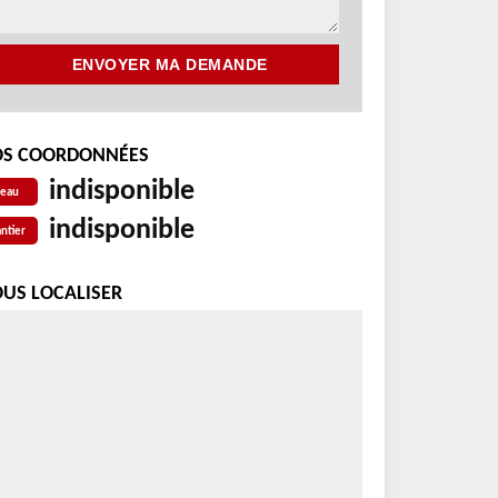
S COORDONNÉES
indisponible
reau
indisponible
ntier
US LOCALISER