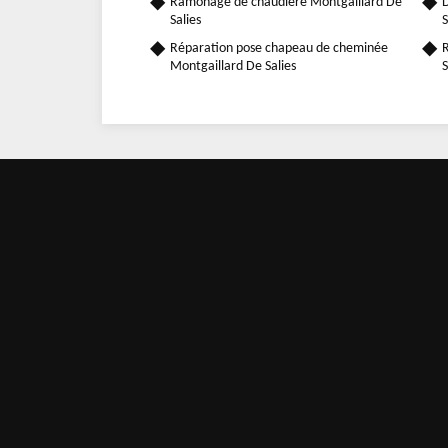
Ramonage de chaudière Montgaillard De
D
Salies
S
Réparation pose chapeau de cheminée
R
Montgaillard De Salies
S