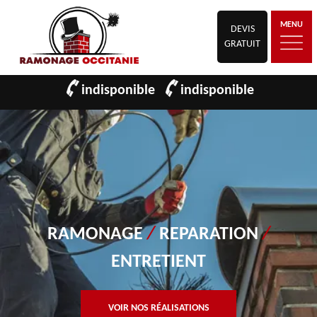
MENU
DEVIS
GRATUIT
indisponible
indisponible
RAMONAGE
/
REPARATION
/
ENTRETIENT
VOIR NOS RÉALISATIONS