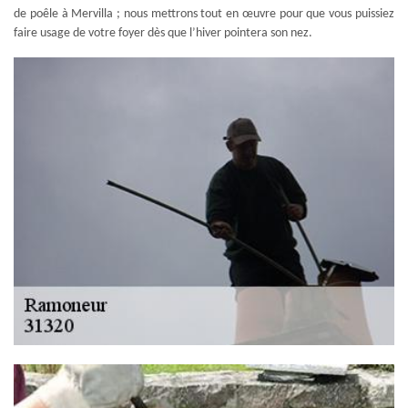
de poêle à Mervilla ; nous mettrons tout en œuvre pour que vous puissiez
faire usage de votre foyer dès que l’hiver pointera son nez.