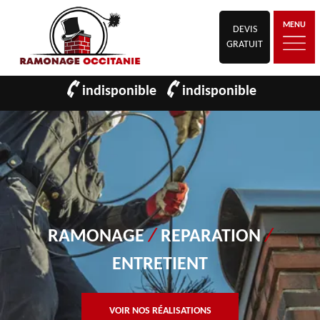
MENU
DEVIS
GRATUIT
indisponible
indisponible
RAMONAGE
/
REPARATION
/
ENTRETIENT
VOIR NOS RÉALISATIONS