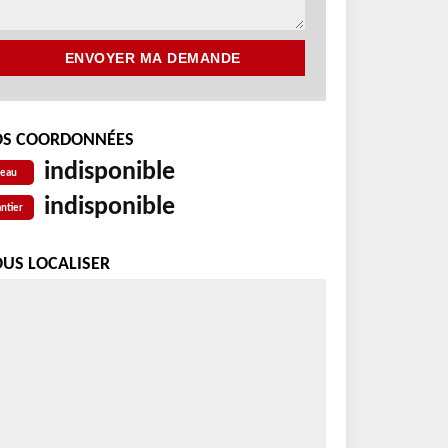
S COORDONNÉES
indisponible
reau
indisponible
ntier
US LOCALISER