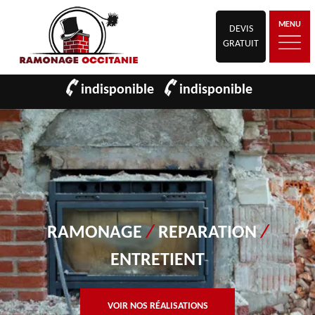
MENU
DEVIS
GRATUIT
indisponible
indisponible
RAMONAGE
/
REPARATION
/
ENTRETIENT
VOIR NOS RÉALISATIONS