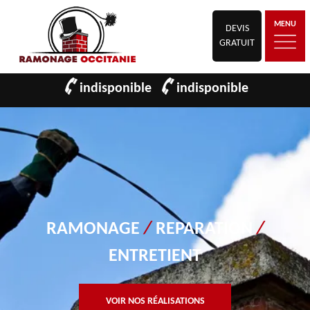
MENU
DEVIS
GRATUIT
indisponible
indisponible
RAMONAGE
/
REPARATION
/
ENTRETIENT
VOIR NOS RÉALISATIONS