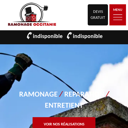
MENU
DEVIS
GRATUIT
indisponible
indisponible
RAMONAGE
/
REPARATION
/
ENTRETIENT
VOIR NOS RÉALISATIONS