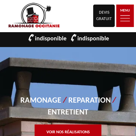
MENU
DEVIS
GRATUIT
indisponible
indisponible
RAMONAGE
/
REPARATION
/
ENTRETIENT
VOIR NOS RÉALISATIONS