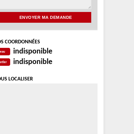
S COORDONNÉES
indisponible
reau
indisponible
ntier
US LOCALISER