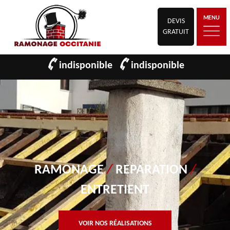
MENU
DEVIS
GRATUIT
indisponible
indisponible
RAMONAGE
/
REPARATION
/
ENTRETIENT
VOIR NOS RÉALISATIONS