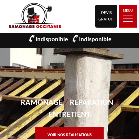
MENU
DEVIS
GRATUIT
indisponible
indisponible
RAMONAGE
/
REPARATION
/
ENTRETIENT
VOIR NOS RÉALISATIONS