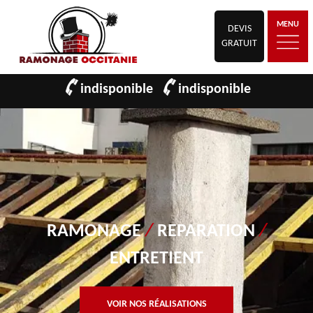
MENU
DEVIS
GRATUIT
indisponible
indisponible
RAMONAGE
/
REPARATION
/
ENTRETIENT
VOIR NOS RÉALISATIONS