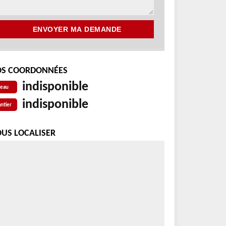
S COORDONNÉES
indisponible
reau
indisponible
ntier
US LOCALISER