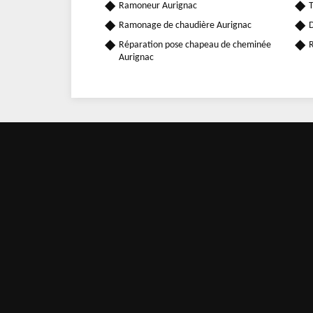
Ramoneur Aurignac
T
Ramonage de chaudière Aurignac
D
Réparation pose chapeau de cheminée
R
Aurignac