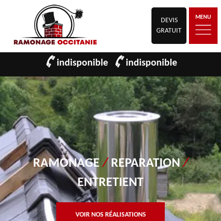
MENU
DEVIS
GRATUIT
indisponible
indisponible
RAMONAGE
/
REPARATION
/
ENTRETIENT
VOIR NOS RÉALISATIONS