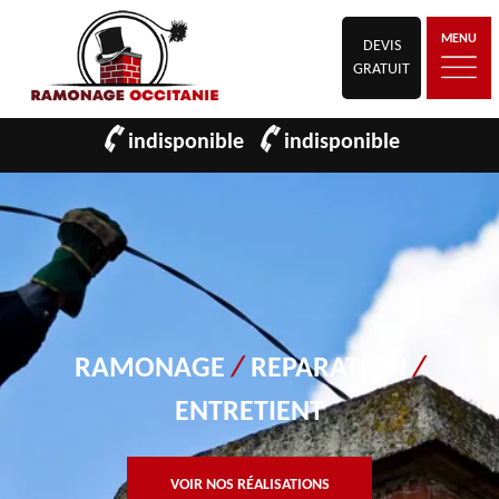
MENU
DEVIS
GRATUIT
indisponible
indisponible
RAMONAGE
/
REPARATION
/
ENTRETIENT
VOIR NOS RÉALISATIONS