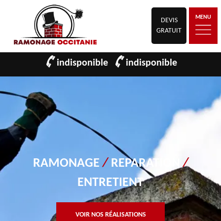
MENU
DEVIS
GRATUIT
indisponible
indisponible
RAMONAGE
/
REPARATION
/
ENTRETIENT
VOIR NOS RÉALISATIONS