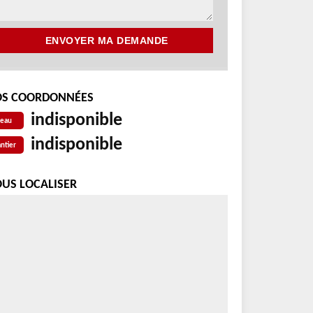
S COORDONNÉES
indisponible
reau
indisponible
ntier
US LOCALISER