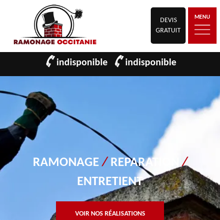
MENU
DEVIS
GRATUIT
indisponible
indisponible
RAMONAGE
/
REPARATION
/
ENTRETIENT
VOIR NOS RÉALISATIONS