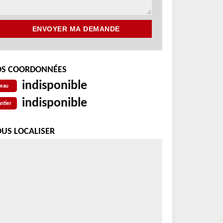
S COORDONNÉES
indisponible
reau
indisponible
ntier
US LOCALISER