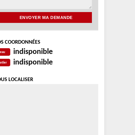
S COORDONNÉES
indisponible
reau
indisponible
ntier
US LOCALISER