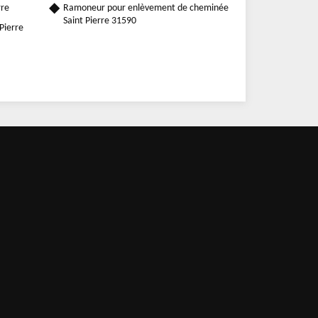
rre
Ramoneur pour enlèvement de cheminée
Saint Pierre 31590
 Pierre