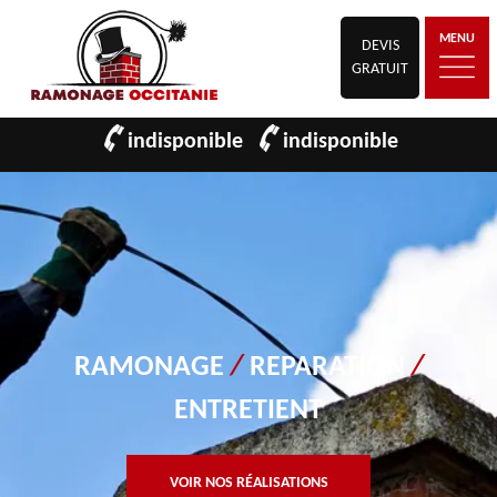
MENU
DEVIS
GRATUIT
indisponible
indisponible
RAMONAGE
/
REPARATION
/
ENTRETIENT
VOIR NOS RÉALISATIONS