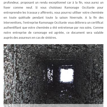
profondeur, proposant un rendu exceptionnel car à la fin, vous aurez un
foyer comme neuf. Si vous choisissez Ramonage Occitanie pour
entreprendre les travaux y afférents, vous pourrez utiliser votre cheminée
en toute quiétude pendant toute la saison hivernale. A la fin des
interventions, l’entreprise Ramonage Occitanie vous délivrera un certificat
authentifiant que votre cheminée a été entretenue par nos soins. Comme
notre entreprise de ramonage est agréée, ce document sera valable
auprès des assureurs en cas de sinistres.