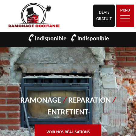
MENU
DEVIS
GRATUIT
indisponible
indisponible
RAMONAGE
/
REPARATION
/
ENTRETIENT
VOIR NOS RÉALISATIONS