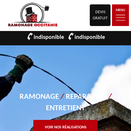
MENU
DEVIS
GRATUIT
indisponible
indisponible
RAMONAGE
/
REPARATION
/
ENTRETIENT
VOIR NOS RÉALISATIONS