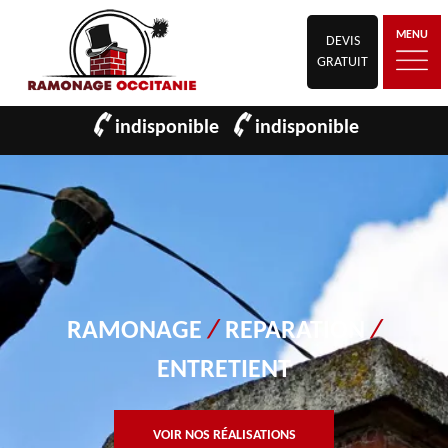
MENU
DEVIS
GRATUIT
indisponible
indisponible
RAMONAGE
/
REPARATION
/
ENTRETIENT
VOIR NOS RÉALISATIONS