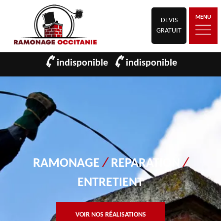
MENU
DEVIS
GRATUIT
indisponible
indisponible
RAMONAGE
/
REPARATION
/
ENTRETIENT
VOIR NOS RÉALISATIONS