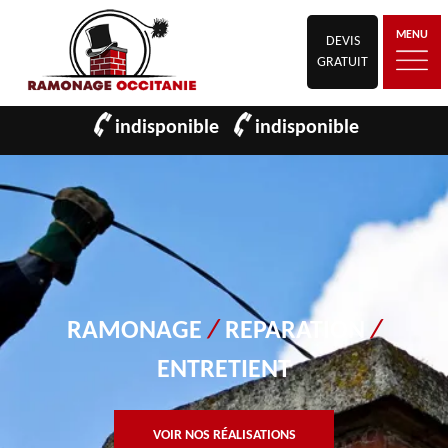
MENU
DEVIS
GRATUIT
indisponible
indisponible
RAMONAGE
/
REPARATION
/
ENTRETIENT
VOIR NOS RÉALISATIONS