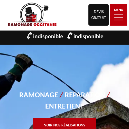
MENU
DEVIS
GRATUIT
indisponible
indisponible
RAMONAGE
/
REPARATION
/
ENTRETIENT
VOIR NOS RÉALISATIONS