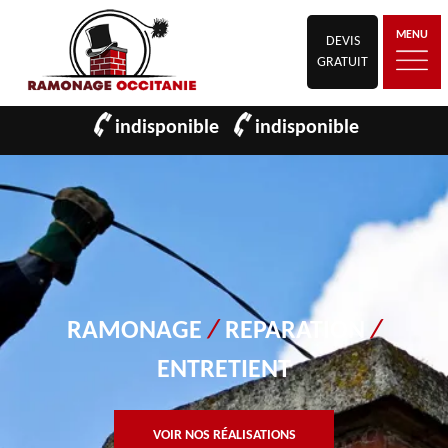
MENU
DEVIS
GRATUIT
indisponible
indisponible
RAMONAGE
/
REPARATION
/
ENTRETIENT
VOIR NOS RÉALISATIONS